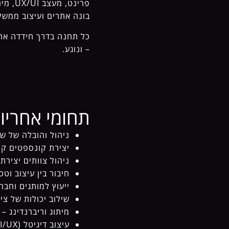
פרינט
בונה אתרים ועיצוב ממשק
כל תחנה בדרך חידדה את 
– ונוגע.
תחומי אחריות
ניהול והובלה של ש
יצירת קונספטים קריאייט
ניהול צוותים יצירת
חיבור בין עיצוב וטכנולו
ייעוץ למותגים וחבר
שילוב יכולות של ציל
מיתוג וריברנדינג – 
עיצוב דיגיטל (UI/UX) – אתרים, מערכות, אפליקציות ודפי נחיתה.