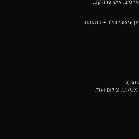
ל קריאייטיב, איש פרודקט,
ן עיצובי נולד – מתפתח
וצר).