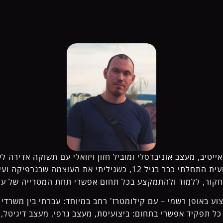
יאייטיב, מעצב אוניברסלי ומוביל חזון ויזואלי עם תשוקה אדירה ל
משתמש. את דרכי המקצועית התחלתי כבר בגיל 12, כשגיליתי את העוצמ
חקור, ללמוד ולהתמקצע בכל תחום אפשרי תחת המטרייה של עיצ
על במקצוע באופן רשמי – עם קילומטרז' רחב במיוחד: עברתי בין משרד
כל תפקיד אפשרי בתחום: ביצועיסת, מעצב גרפי, מעצב דיגיטל,