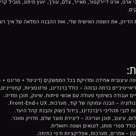
, מעצב UX/UI, מיני ארט, ארט דיירקטור, מאייר, צלם, עורך, יועץ מיתוג, מובי
ים.
הדיוק, את השפה האישית שלי, ואת ההבנה המלאה של איך רעיו
:
פה עיצובית אחידה ומדויקת בכל הממשקים (דיגיטל + פרינט + מ
יביים ברמה גבוהה – כולל ברנדינג, פרזנטציות, קמפיינים, UI/UX, צילום ועוד.
יים ועבודה בשיתוף פעולה עם אנשי פיתוח, שיווק, תוכן ומדיה.
גיה – הבנה עמוקה של קוד, מערכות, UX ו-Front-End.
ות לגבי תהליכי ריברנדינג, בידול בשוק והבנת קהל היעד.
ום, עיצוב, תוכן ועריכה – ליצירת מוצר שלם, מדויק ומוכר.
כולל ספרי מותג, לוגואים ושפה ויזואלית.