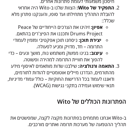
חיסכון משמעותי לעומת פתרונות אחרים.
התפקיד של Wito:
הצוות שלנו ב-Wito היה אחראי
להובלת התהליך מתחילתו ועד סופו, והענקנו פתרון מלא
שכלל::
אפיון:
זיהינו את הצרכים הייחודיים של Peace
Drums Project ותכננו את הפיצ'רים בהתאם.
יצירת תוכן:
ניסחנו תוכן אפקטיבי ומזמין לעמודי
התרומה – חד, מדויק ומניע לפעולה.
עיצוב:
בנינו ממשק משתמש נוח, מושך ונעים – כדי
להפוך את חוויית התרומה למהירה ופשוטה.
התאמה ורגולציה:
שילבנו שדות מותאמים לאיסוף מידע
מהתורמים, הגדרנו מיילים אוטומטיים להודות לתורמים,
ודאגנו לעמוד בכל הדרישות החוקיות – כולל עמודי מדיניות,
תנאי שימוש ועמידה בתקני נגישות (WCAG).
הפתרונות הכוללים של Wito
ב-Wito אנחנו מתמחים בפתרונות מקצה לקצה, שמפשטים את
תהליך ההטמעה של מערכות תרומה ואתרים מורכבים.