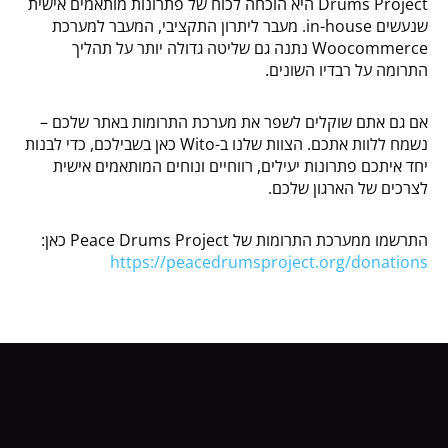
Drums Project היא הוכחה לכוח של פתרונות מותאמים אישית
שנעשים in-house. מעבר ליתרון התקציבי, המעבר למערכת
Woocommerce נתנה גם שליטה גדולה יותר על תהליך
התרומה על רבדיו השונים.
אם גם אתם שוקלים לשפר את מערכת התרומות באתר שלכם –
נשמח ללוות אתכם. הצוות שלנו ב-Wito כאן בשבילכם, כדי לבנות
יחד איתכם פתרונות יעילים, רווחיים ונוחים המותאמים אישית
לצרכים של הארגון שלכם.
התרשמו ממערכת התרומות של Peace Drums Project כאן:
https://peacedrumsproject.org/donations