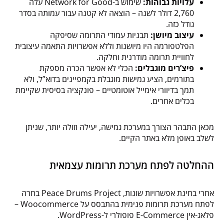
עלויות גבוהות:
שימוש ב-Network for Good עלה
2,760 דולר לשנה – הוצאה לא קטנה עבור עמותה בסדר
גודל כזה.
עיצוב מיושן:
תבניות עמודי התרומה שסיפקה
הפלטפורמה היו מיושנות וללא אפשרויות התאמה עיצובית
לחוויית תרומה מודרנית וחלקה.
פיצ’רים מוגבלים:
הכלי לא אפשר הכרה מספקת
בתורמים, הציע גמישות מוגבלת בקמפיינים בדוא”ל, ולא
תמך בדיוורי אימייל אוטומטיים – פונקציה בסיסית שקיימת
בכלים אחרים.
מכאן התבהר הצורך במערכת גמישה, יעילה וזולה יותר, שניתן
לשלב באופן מלא באתר הקיים.
ההחלטה לפתח מערכת תרומות עצמאית
אחרי בחינת אפשרויות שונות, Peace Drums Project בחרה
לפתח מערכת תרומות פנימית בהתבסס על Woocommerce –
פלאג-אין E-Commerce פופולרי ל-WordPress.