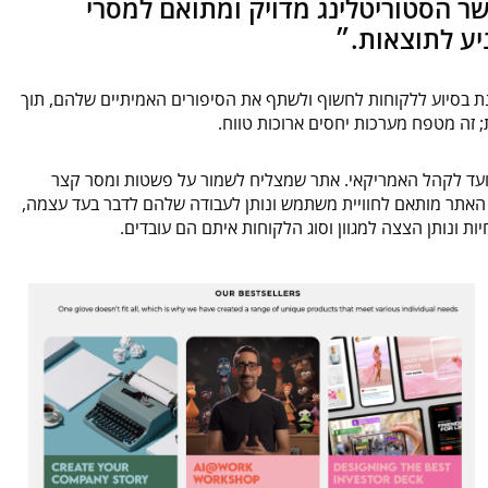
 הסטוריטלינג מדויק ומתואם למסרי
יע לתוצאות.״
 משתוקק לסיפורים אותנטיים. Leave A Mark מצטיינת בסיוע ללקוחות לחשוף ולשתף את הסיפורים האמיתיים שלהם, תוך
 זה מטפח מערכות יחסים ארוכות טווח.
התשתית הזו יצרנו את האתר חדש של Leave a Mark, שמיועד לקהל האמריקאי. אתר שמצליח לשמור על פשטות ומסר קצר
. האתר מותאם לחוויית משתמש ונותן לעבודה שלהם לדבר בעד עצמה,
ת ונותן הצצה למגוון וסוג הלקוחות איתם הם עובדים.